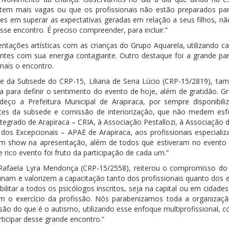
stem mais vagas ou que os profissionais não estão preparados pa
es em superar as expectativas geradas em relação a seus filhos, nã
sse encontro. É preciso compreender, para incluir.”
ações artísticas com as crianças do Grupo Aquarela, utilizando ca
tes com sua energia contagiante. Outro destaque foi a grande par
ais o encontro.
nte da Subsede do CRP-15, Liliana de Sena Lúcio (CRP-15/2819), ta
a para definir o sentimento do evento de hoje, além de gratidão. Gr
eço a Prefeitura Municipal de Arapiraca, por sempre disponibil
s da subsede e comissão de interiorização, que não medem esfo
ntegrado de Arapiraca – CRIA, à Associação Pestallozi, à Associação 
os Excepcionais – APAE de Arapiraca, aos profissionais especial
m um show na apresentação, além de todos que estiveram no event
 e rico evento foi fruto da participação de cada um.”
a Rafaela Lyra Mendonça (CRP-15/2558), reiterou o compromisso do
unam e valorizem a capacitação tanto dos profissionais quanto dos 
ilitar a todos os psicólogos inscritos, seja na capital ou em cidad
em o exercício da profissão. Nós parabenizamos toda a organiza
ão do que é o autismo, utilizando esse enfoque multiprofissional, c
rticipar desse grande encontro.”