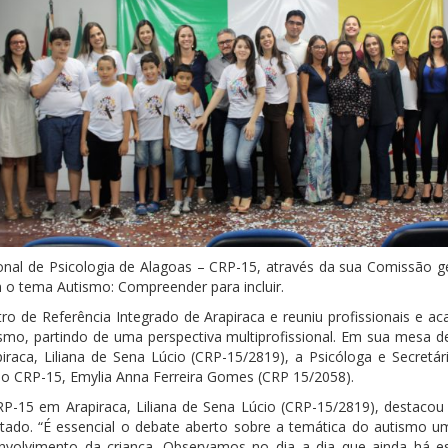
gional de Psicologia de Alagoas – CRP-15, através da sua Comissão 
 o tema Autismo: Compreender para incluir.
ro de Referência Integrado de Arapiraca e reuniu profissionais e 
ismo, partindo de uma perspectiva multiprofissional. Em sua mesa d
raca, Liliana de Sena Lúcio (CRP-15/2819), a Psicóloga e Secretá
do CRP-15, Emylia Anna Ferreira Gomes (CRP 15/2058).
P-15 em Arapiraca, Liliana de Sena Lúcio (CRP-15/2819), destacou
stado. “É essencial o debate aberto sobre a temática do autismo u
envolvimento da criança. Observamos no dia a dia que ainda há es