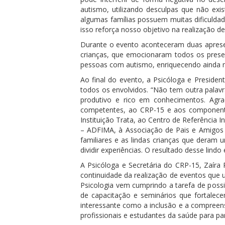
autismo, utilizando desculpas que não exi
algumas famílias possuem muitas dificuldad
isso reforça nosso objetivo na realização de
Durante o evento aconteceram duas apresent
crianças, que emocionaram todos os presen
pessoas com autismo, enriquecendo ainda m
Ao final do evento, a Psicóloga e Preside
todos os envolvidos. “Não tem outra palavr
produtivo e rico em conhecimentos. Agrad
competentes, ao CRP-15 e aos componente
Instituição Trata, ao Centro de Referência I
– ADFIMA, à Associação de Pais e Amigos d
familiares e as lindas crianças que dera
dividir experiências. O resultado desse lindo
A Psicóloga e Secretária do CRP-15, Zaír
continuidade da realização de eventos que 
Psicologia vem cumprindo a tarefa de possib
de capacitação e seminários que fortalec
interessante como a inclusão e a compreens
profissionais e estudantes da saúde para pa