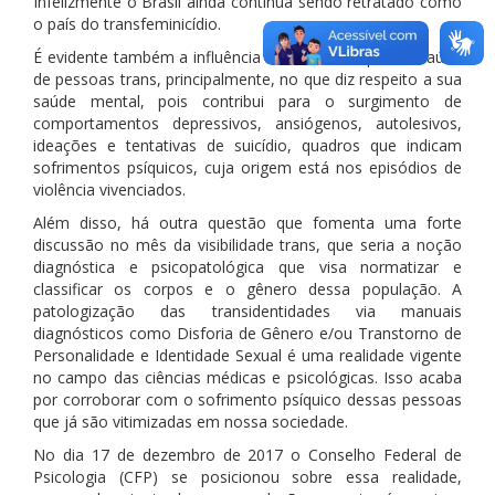
Infelizmente o Brasil ainda continua sendo retratado como
o país do transfeminicídio.
É evidente também a influência da transfobia para a saúde
de pessoas trans, principalmente, no que diz respeito a sua
saúde mental, pois contribui para o surgimento de
comportamentos depressivos, ansiógenos, autolesivos,
ideações e tentativas de suicídio, quadros que indicam
sofrimentos psíquicos, cuja origem está nos episódios de
violência vivenciados.
Além disso, há outra questão que fomenta uma forte
discussão no mês da visibilidade trans, que seria a noção
diagnóstica e psicopatológica que visa normatizar e
classificar os corpos e o gênero dessa população. A
patologização das transidentidades via manuais
diagnósticos como Disforia de Gênero e/ou Transtorno de
Personalidade e Identidade Sexual é uma realidade vigente
no campo das ciências médicas e psicológicas. Isso acaba
por corroborar com o sofrimento psíquico dessas pessoas
que já são vitimizadas em nossa sociedade.
No dia 17 de dezembro de 2017 o Conselho Federal de
Psicologia (CFP) se posicionou sobre essa realidade,