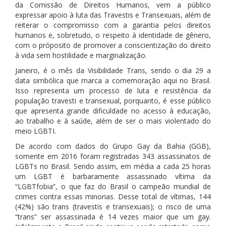
da Comissão de Direitos Humanos, vem a público
expressar apoio à luta das Travestis e Transexuais, além de
reiterar o compromisso com a garantia pelos direitos
humanos e, sobretudo, o respeito à identidade de gênero,
com o próposito de promover a conscientização do direito
à vida sem hostilidade e marginalização.
Janeiro, é o mês da Visibilidade Trans, sendo o dia 29 a
data simbólica que marca a comemoração aqui no Brasil.
Isso representa um processo de luta e resistência da
população travesti e transexual, porquanto, é esse público
que apresenta grande dificuldade no acesso à educação,
ao trabalho e à saúde, além de ser o mais violentado do
meio LGBTI.
De acordo com dados do Grupo Gay da Bahia (GGB),
somente em 2016 foram registradas 343 assassinatos de
LGBTs no Brasil. Sendo assim, em média a cada 25 horas
um LGBT é barbaramente assassinado vítima da
“LGBTfobia”, o que faz do Brasil o campeão mundial de
crimes contra essas minorias. Desse total de vítimas, 144
(42%) são trans (travestis e transexuais); o risco de uma
“trans” ser assassinada é 14 vezes maior que um gay.