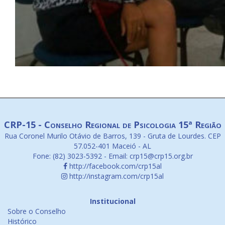
CRP-15 - Conselho Regional de Psicologia 15ª Região
Rua Coronel Murilo Otávio de Barros, 139 - Gruta de Lourdes. CEP
57.052-401 Maceió - AL
Fone: (82) 3023-5392 - Email: crp15@crp15.org.br
http://facebook.com/crp15al
http://instagram.com/crp15al
Institucional
Sobre o Conselho
Histórico