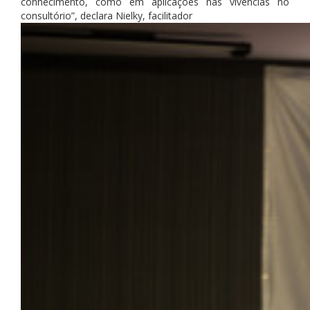
conhecimento, como em aplicações nas vivências no
consultório”, declara Nielky, facilitador