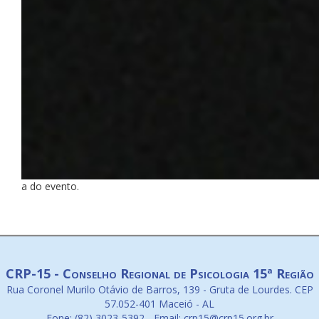
a do evento.
CRP-15 - Conselho Regional de Psicologia 15ª Região
Rua Coronel Murilo Otávio de Barros, 139 - Gruta de Lourdes. CEP
57.052-401 Maceió - AL
Fone: (82) 3023-5392 - Email: crp15@crp15.org.br