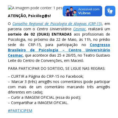
ATENÇÃO, Psicólog@s!
O
Conselho Regional de Psicologia de Alagoas (CRP-15)
,
em
parceria com o
Centro Universitário
Cesmac
,
realizará um
sorteio de 02 (DUAS) ENTRADAS
aos profissionais de
Psicologia, no próximo dia 22 de Maio, às 11h, no prédio
sede do CRP-15, para participação no
Congresso
Brasileiro de Psicologia – Centro Universitário
Cesmac
,
que acontece dias 25 e 26/05, no Teatro Gustavo
Leite do Centro de Convenções, em Maceió.
PARA PARTICIPAR DO SORTEIO, SE LIGUE NAS REGRAS:
– CURTIR a Página do CRP-15 no Facebook;
– Marcar 3 (três) amig@s nos comentários (pode participar
com mais de um comentário marcando três amig@s
diferentes em cada);
– Curtir a IMAGEM OFICIAL (essa do post);
– Compartilhar a IMAGEM OFICIAL.
#
PARTICIPEM