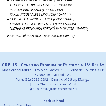
– MAYRA MARISA DA SILVA DIAS (CRP-15/4423)
– THAYNE DE OLIVEIRA LESSA (CRP-15/4436)
– MARCOS PROCHAZKA (CRP-15/4442)
– KAREN NICOLI ALVES LIMA (CRP-15/4444)
– CAMILA SATURNINO DE LIMA (CRP-15/4446)
– ALVARO GARCIA GOMES NETO (CRP-15/4449)
– NATHALYA FERNANDA BRECHÓ RAMOS (CRP-15/4450)
Foto: Marcelino Freitas Neto (ASCOM CRP-15)
CRP-15 - Conselho Regional de Psicologia 15ª Região
Rua Coronel Murilo Otávio de Barros, 139 - Gruta de Lourdes. CEP
57.052-401 Maceió - AL
Fone: (82) 3023-5392 - Email: crp15@crp15.org.br
http://facebook.com/crp15al
http://instagram.com/crp15al
Institucional
Sobre o Conselho