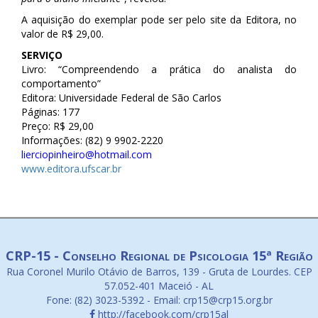
A aquisição do exemplar pode ser pelo site da Editora, no
valor de R$ 29,00.
SERVIÇO
Livro: “Compreendendo a prática do analista do
comportamento”
Editora: Universidade Federal de São Carlos
Páginas: 177
Preço: R$ 29,00
Informações: (82) 9 9902-2220
lierciopinheiro@hotmail.co
m
www.editora.ufscar.br
CRP-15 - Conselho Regional de Psicologia 15ª Região
Rua Coronel Murilo Otávio de Barros, 139 - Gruta de Lourdes. CEP
57.052-401 Maceió - AL
Fone: (82) 3023-5392 - Email: crp15@crp15.org.br
http://facebook.com/crp15al