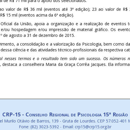
ral de R$ 71 mil para o apoio dos selecionados.
o valor de R$ 36 mil (eventos até 3ª edição); 23 ao valor de R$ 2
$ 15 mil (eventos acima da 6ª edição).
 Oficial da União, apoia a organização e a realização de eventos té
e/ou hospedagem e/ou impressão de material gráfico. Os evento
 1º de agosto a 31 de dezembro de 2015.
imento, a consolidação e a valorização da Psicologia, bem como da c
dessa ciência e das atividades técnico-profissionais da respectiva cat
al nesses termos e o resultado tem sido um sucesso. Os números 
, destaca a conselheira Maria da Graça Corrêa Jacques. Ela informa
CRP-15 - Conselho Regional de Psicologia 15ª Região
l Murilo Otávio de Barros, 139 - Gruta de Lourdes. CEP 57.052-401 
Fone: (82) 3023-5392 - Email: crp15@crp15.org.br