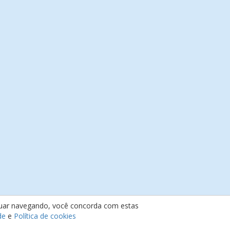
inuar navegando, você concorda com estas
de
e
Política de cookies