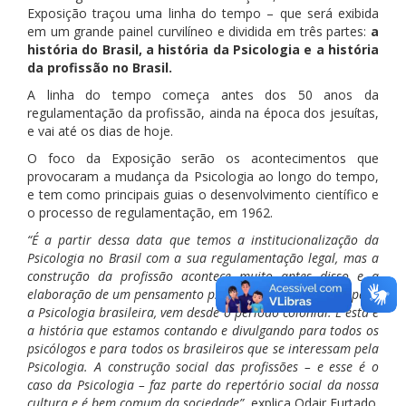
Exposição traçou uma linha do tempo – que será exibida
em um grande painel curvilíneo e dividida em três partes:
a
história do Brasil, a história da Psicologia e a história
da profissão no Brasil.
A linha do tempo começa antes dos 50 anos da
regulamentação da profissão, ainda na época dos jesuítas,
e vai até os dias de hoje.
O foco da Exposição serão os acontecimentos que
provocaram a mudança da Psicologia ao longo do tempo,
e tem como principais guias o desenvolvimento científico e
o processo de regulamentação, em 1962.
“É a partir dessa data que temos a institucionalização da
Psicologia no Brasil com a sua regulamentação legal, mas a
construção da profissão acontece muito antes disso e a
elaboração de um pensamento psicológico, como matriz para
a Psicologia brasileira, vem desde o período colonial. E esta é
a história que estamos contando e divulgando para todos os
psicólogos e para todos os brasileiros que se interessam pela
Psicologia. A construção social das profissões – e esse é o
caso da Psicologia – faz parte do repertório social da nossa
cultura e é bem comum da sociedade”
, explica Odair Furtado.