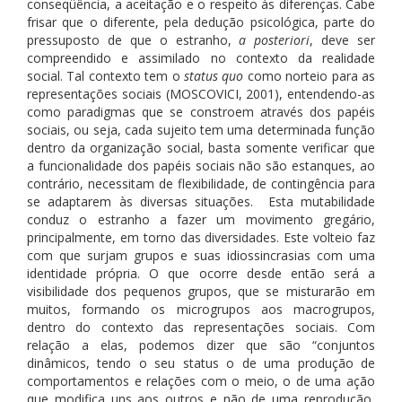
conseqüência, a aceitação e o respeito às diferenças. Cabe
frisar que o diferente, pela dedução psicológica, parte do
pressuposto de que o estranho,
a posteriori
, deve ser
compreendido e assimilado no contexto da realidade
social. Tal contexto tem o
status quo
como norteio para as
representações sociais (MOSCOVICI, 2001), entendendo-as
como paradigmas que se constroem através dos papéis
sociais, ou seja, cada sujeito tem uma determinada função
dentro da organização social, basta somente verificar que
a funcionalidade dos papéis sociais não são estanques, ao
contrário, necessitam de flexibilidade, de contingência para
se adaptarem às diversas situações. Esta mutabilidade
conduz o estranho a fazer um movimento gregário,
principalmente, em torno das diversidades. Este volteio faz
com que surjam grupos e suas idiossincrasias com uma
identidade própria. O que ocorre desde então será a
visibilidade dos pequenos grupos, que se misturarão em
muitos, formando os microgrupos aos macrogrupos,
dentro do contexto das representações sociais. Com
relação a elas, podemos dizer que são “conjuntos
dinâmicos, tendo o seu status o de uma produção de
comportamentos e relações com o meio, o de uma ação
que modifica uns aos outros e não de uma reprodução,