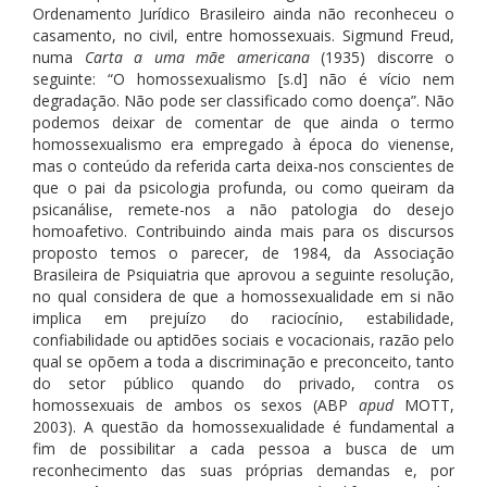
Ordenamento Jurídico Brasileiro ainda não reconheceu o
casamento, no civil, entre homossexuais. Sigmund Freud,
numa
Carta a uma mãe americana
(1935) discorre o
seguinte: “O homossexualismo [s.d] não é vício nem
degradação. Não pode ser classificado como doença”. Não
podemos deixar de comentar de que ainda o termo
homossexualismo era empregado à época do vienense,
mas o conteúdo da referida carta deixa-nos conscientes de
que o pai da psicologia profunda, ou como queiram da
psicanálise, remete-nos a não patologia do desejo
homoafetivo. Contribuindo ainda mais para os discursos
proposto temos o parecer, de 1984, da Associação
Brasileira de Psiquiatria que aprovou a seguinte resolução,
no qual considera de que a homossexualidade em si não
implica em prejuízo do raciocínio, estabilidade,
confiabilidade ou aptidões sociais e vocacionais, razão pelo
qual se opõem a toda a discriminação e preconceito, tanto
do setor público quando do privado, contra os
homossexuais de ambos os sexos (ABP
apud
MOTT,
2003). A questão da homossexualidade é fundamental a
fim de possibilitar a cada pessoa a busca de um
reconhecimento das suas próprias demandas e, por