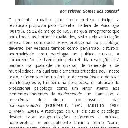
por Yvisson Gomes dos Santos
*
O presente trabalho tem como norteio principal a
resolução proposta pelo Conselho Federal de Psicologia
(001/99), de 22 de março de 1999, na qual arregimenta que
para todas as homossexualidades, visto pela articulação
teórica bem como pela
práxis
profissional do psicólogo,
deverão ser vedadas termos como perversão, distúrbio,
anormalidade e/ou patologia ao público GLBTT. A
compreensão de diversidade pela referida resolução está
pautada na qualidade de diverso, de variedade e de
multiplicidade, na qual tais elementos cruzados aqui, neste
texto, referenciam-no no âmbito da
sexualidade
e de suas
manifestações e, também, na perspectiva da atuação do
profissional psicólogo como um leitor atento aos
elementos inerentes da
modernidade
que lidam com a
prevalência dos direitos biopsicossociais das
homoafetividades
(FOUCAULT, 1991; BARTHES, 1988;
BIRMAN, 2001). A resolução do CFP diz que o psicólogo
deverá evitar estigmatizações referentes a práticas
homoeróticas e principalmente banir o termo “cura”,