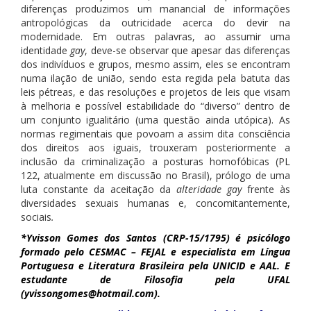
diferenças produzimos um manancial de informações
antropológicas da outricidade acerca do devir na
modernidade. Em outras palavras, ao assumir uma
identidade
gay
, deve-se observar que apesar das diferenças
dos indivíduos e grupos, mesmo assim, eles se encontram
numa ilação de união, sendo esta regida pela batuta das
leis pétreas, e das resoluções e projetos de leis que visam
à melhoria e possível estabilidade do “diverso” dentro de
um conjunto igualitário (uma questão ainda utópica). As
normas regimentais que povoam a assim dita consciência
dos direitos aos iguais, trouxeram posteriormente a
inclusão da criminalização a posturas homofóbicas (PL
122, atualmente em discussão no Brasil), prólogo de uma
luta constante da aceitação da
alteridade gay
frente às
diversidades sexuais humanas e, concomitantemente,
sociais
.
*Yvisson Gomes dos Santos (CRP-15/1795) é psicólogo
formado pelo CESMAC – FEJAL e especialista em Língua
Portuguesa e Literatura Brasileira pela UNICID e AAL. E
estudante de Filosofia pela UFAL
(yvissongomes@hotmail.com).