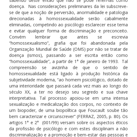
sabendo deste então que não se pode referi-las como
doença. Nas considerações preliminares da lei subscreve-
se de que a noção de perversão, anormalidade e patologia
direcionadas à homossexualidade serão cabalmente
eliminadas, competindo ao psicólogo esclarecer esse tema
e evitar qualquer forma de discriminação e preconceito.
Convém lembrar que antes se escrevia
“homossexualismo”, grafia que foi abandonada pela
Organização Mundial de Saúde (OMS) por não se tratar de
doença (ismos), passando a ser escrita então como
“homossexualidade”, a partir de 1° de janeiro de 1993. Tal
compreensão se avizinha de que o sentido de
homossexualidade está ligado à produção histórica da
subjetividade moderna, “ao homem psicológico, dotado de
uma interioridade que passará cada vez mais ao longo do
século XX, a ter no desejo seu segredo e sua chave
interpretativa. Tal processo apoiou-se em uma intensa
sexualização e medicalização dos corpos, no contexto de
um biopoder, de uma biopolítica que Foucault soube tão
bem caracterizar e circunscrever” (FERRAZ, 2005, p. 80). Os
artigos 1° e 2° (001/99) versam sobre os aspectos éticos
da profissão de psicólogo e com estes disciplinam a não
discriminalização e a promoção e bem-estar das pessoas e