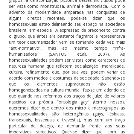
grupos, a caracterização pictórica destes indivíduos pode
ser vista como monstruosa, animal e demoníaca. Com o
advento da modernidade amparada nas conquistas de
alguns direitos recentes, pode-se dizer que os
homossexuais estão delineando seu espaço na sociedade
brasileira, em especial. A expressão de preconceito contra
o grupo, que antes era bastante flagrante e representava
um teor desumanizador vem se tornando cada vez mais
“anti-normativo”, mas ao mesmo tempo “infra-
humanizadora” (SANTOS et.ali, 2007). As
homossexualidades podem ser vistas como caracteres de
natureza humana que refletem socialização, moralidade,
cultura, refinamento que, por sua vez, podem variar de
acordo com modos e costumes da sociedade. Sabendo-se
que os elementos supracitados não estão
homogeneizados na cultura mundial, faz-se um adendo de
que quando nos referimos aos traços de juízo de valores
nascidos da própria “ontologia
gay” (
termo nosso),
queremos dizer que dentro dos micro e macrogrupos as
homossexualidades são heterogênias (gays, lésbicas,
transexuais, bissexuais e travestis), mas com um traço
particular de desejo, de demanda frente aos seus
imperativos subjetivos. Quer-se dizer que com as