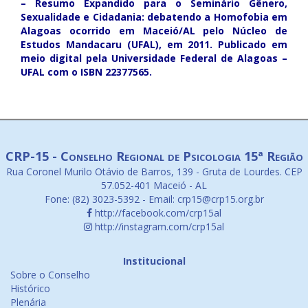
– Resumo Expandido para o Seminário Gênero,
Sexualidade e Cidadania: debatendo a Homofobia em
Alagoas ocorrido em Maceió/AL pelo Núcleo de
Estudos Mandacaru (UFAL), em 2011. Publicado em
meio digital pela Universidade Federal de Alagoas –
UFAL com o ISBN 22377565.
CRP-15 - Conselho Regional de Psicologia 15ª Região
Rua Coronel Murilo Otávio de Barros, 139 - Gruta de Lourdes. CEP
57.052-401 Maceió - AL
Fone: (82) 3023-5392 - Email: crp15@crp15.org.br
http://facebook.com/crp15al
http://instagram.com/crp15al
Institucional
Sobre o Conselho
Histórico
Plenária