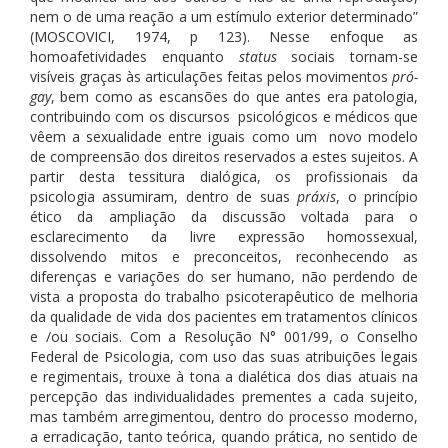
nem o de uma reação a um estímulo exterior determinado”
(MOSCOVICI, 1974, p 123). Nesse enfoque as
homoafetividades enquanto
status
sociais tornam-se
visíveis graças às articulações feitas pelos movimentos
pró-
gay
, bem como as escansões do que antes era patologia,
contribuindo com os discursos psicológicos e médicos que
vêem a sexualidade entre iguais como um novo modelo
de compreensão dos direitos reservados a estes sujeitos. A
partir desta tessitura dialógica, os profissionais da
psicologia assumiram, dentro de suas
práxis
, o princípio
ético da ampliação da discussão voltada para o
esclarecimento da livre expressão homossexual,
dissolvendo mitos e preconceitos, reconhecendo as
diferenças e variações do ser humano, não perdendo de
vista a proposta do trabalho psicoterapêutico de melhoria
da qualidade de vida dos pacientes em tratamentos clínicos
e /ou sociais. Com a Resolução N° 001/99, o Conselho
Federal de Psicologia, com uso das suas atribuições legais
e regimentais, trouxe à tona a dialética dos dias atuais na
percepção das individualidades prementes a cada sujeito,
mas também arregimentou, dentro do processo moderno,
a erradicação, tanto teórica, quando prática, no sentido de