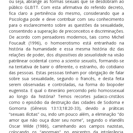
ou seja, abrange as formas sexuais que se desdobram ao
público GLBTT. Com esta afirmativa do referido decreto,
fica claro a pertinência do mesmo, considerando que a
Psicologia pode e deve contribuir com seu conhecimento
para o esclarecimento sobre as questões da sexualidade,
consentindo a superação de preconceitos e discriminações.
De acordo com pensadores modernos, tais como Michel
Foucault (1996), o homoerotismo está entranhado na
história da humanidade e essa mesma história diz das
relações de poder, dos
dispositivos da sexualidade
na visão
patrilinear ocidental como a
scientia sexualis
, formando-se
na tentativa de banir o diferente, o estranho, do cotidiano
das pessoas. Estas pessoas tinham por obrigação de falar
sobre sua sexualidade, segundo o francês, e desta feita
serem observadas e controladas, na forma do biopoder
eugenista. E qual o itinerário percorrido pelo homossexual
ao longo da história? Temos recortes judaico-cristãos
como o episódio da destruição das cidades de Sodoma e
Gomorra (Gênesis 13:13;18:20-33), devido a práticas
“sexuais ilícitas” ou, indo um pouco além, a eliminação “do
amor que não ouça dizer seu nome”, segundo o irlandês
Oscar Wilde (1986), caminhando aos campos nazistas,
colocando os “anormais” no epicentro da intolerância.