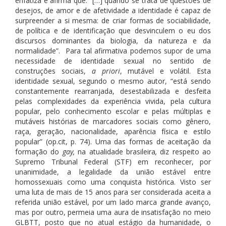
enfatiza e afirma que: “[…] quando se trata de questões de
desejos, de amor e de afetividade a identidade é capaz de
surpreender a si mesma: de criar formas de sociabilidade,
de política e de identificação que desvinculem o eu dos
discursos dominantes da biologia, da natureza e da
normalidade”. Para tal afirmativa podemos supor de uma
necessidade de identidade sexual no sentido de
construções sociais,
a priori
, mutável e volátil. Esta
identidade sexual, segundo o mesmo autor, “está sendo
constantemente rearranjada, desestabilizada e desfeita
pelas complexidades da experiência vivida, pela cultura
popular, pelo conhecimento escolar e pelas múltiplas e
mutáveis histórias de marcadores sociais como gênero,
raça, geração, nacionalidade, aparência física e estilo
popular” (op.cit, p. 74). Uma das formas de aceitação da
formação do
gay,
na atualidade brasileira
,
diz respeito ao
Supremo Tribunal Federal (STF) em reconhecer, por
unanimidade, a legalidade da união estável entre
homossexuais como uma conquista histórica. Visto ser
uma luta de mais de 15 anos para ser considerada aceita a
referida união estável, por um lado marca grande avanço,
mas por outro, permeia uma aura de insatisfação no meio
GLBTT, posto que no atual estágio da humanidade, o