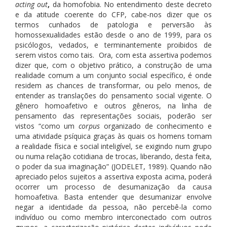
acting out
,
da homofobia. No entendimento deste decreto
e da atitude coerente do CFP, cabe-nos dizer que os
termos cunhados de patologia e perversão às
homossexualidades estão desde o ano de 1999, para os
psicólogos, vedados, e terminantemente proibidos de
serem vistos como tais. Ora, com esta assertiva podemos
dizer que, com o objetivo prático, a construção de uma
realidade comum a um conjunto social específico, é onde
residem as chances de transformar, ou pelo menos, de
entender as translações do pensamento social vigente. O
gênero homoafetivo e outros gêneros, na linha de
pensamento das representações sociais, poderão ser
vistos “como um
corpus
organizado de conhecimento e
uma atividade psíquica graças às quais os homens tomam
a realidade física e social inteligível, se exigindo num grupo
ou numa relação cotidiana de trocas, liberando, desta feita,
o poder da sua imaginação” (JODELET, 1989). Quando não
apreciado pelos sujeitos a assertiva exposta acima, poderá
ocorrer um processo de desumanização da causa
homoafetiva. Basta entender que desumanizar envolve
negar a identidade da pessoa, não percebê-la como
indivíduo ou como membro interconectado com outros