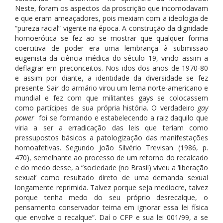
Neste, foram os aspectos da proscrição que incomodavam
e que eram ameaçadores, pois mexiam com a ideologia de
“pureza racial” vigente na época. A construção da dignidade
homoerótica se fez ao se mostrar que qualquer forma
coercitiva de poder era uma lembrança à submissão
eugenista da ciência médica do século 19, vindo assim a
deflagrar em preconceitos. Nos idos dos anos de 1970-80
e assim por diante, a identidade da diversidade se fez
presente. Sair do armário virou um lema norte-americano e
mundial e fez com que militantes gays se colocassem
como partícipes de sua própria história. O verdadeiro
gay
power
foi se formando e estabelecendo a raiz daquilo que
viria a ser a erradicação das leis que teriam como
pressupostos básicos a patologização das manifestações
homoafetivas. Segundo João Silvério Trevisan (1986, p.
470), semelhante ao processo de um retorno do recalcado
e do medo desse, a “sociedade (no Brasil) viveu a ‘liberação
sexual’ como resultado direto de uma demanda sexual
longamente reprimida. Talvez porque seja medíocre, talvez
porque tenha medo do seu próprio desrecalque, o
pensamento conservador teima em ignorar essa lei física
que envolve o recalque”. Daí o CFP e sua lei 001/99, a se