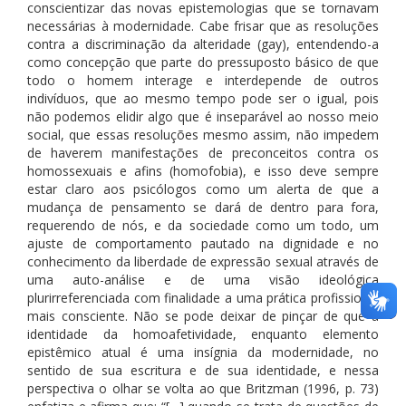
conscientizar das novas epistemologias que se tornavam
necessárias à modernidade. Cabe frisar que as resoluções
contra a discriminação da alteridade (gay), entendendo-a
como concepção que parte do pressuposto básico de que
todo o homem interage e interdepende de outros
indivíduos, que ao mesmo tempo pode ser o igual, pois
não podemos elidir algo que é inseparável ao nosso meio
social, que essas resoluções mesmo assim, não impedem
de haverem manifestações de preconceitos contra os
homossexuais e afins (homofobia), e isso deve sempre
estar claro aos psicólogos como um alerta de que a
mudança de pensamento se dará de dentro para fora,
requerendo de nós, e da sociedade como um todo, um
ajuste de comportamento pautado na dignidade e no
conhecimento da liberdade de expressão sexual através de
uma auto-análise e de uma visão ideológica
plurirreferenciada com finalidade a uma prática profissional
mais consciente. Não se pode deixar de pinçar de que a
identidade da homoafetividade, enquanto elemento
epistêmico atual é uma insígnia da modernidade, no
sentido de sua escritura e de sua identidade, e nessa
perspectiva o olhar se volta ao que Britzman (1996, p. 73)